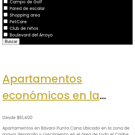
Campo de Golf
Pared de escalar
Shopping area
PetCare
Club de niños
Boulevard del Arroyo
Buscar
Apartamentos
económicos en la
Avenida Barceló (Punta
Desde
$61,400
Cana)
Apartamentos en Bávaro Punta Cana Ubicado en la zona de
mayor desarrollo y crecimiento en el área de todo el Caribe