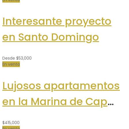
Interesante proyecto
en Santo Domingo
Desde
$53,000
En venta
Lujosos apartamentos
en la Marina de Cap
Cana
$415,000
En venta