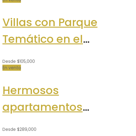
Villas con Parque
Temático en el
Boulevard Turístico del
Desde
$105,000
Este
En venta
Hermosos
apartamentos
ecológicos en Las
Desde
$289,000