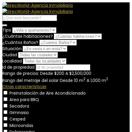
Tipo
¿Cuántas habitaciones?
¿Cuántos Baños?
Situación
Ciudad
Localidad
Id de propiedad
Rango de precios:
Desde
$200
A
$2,500,000
2
2
Rango del metraje del solar
Desde
10
m
A
1,000
m
Otras características
Preinstalación de Aire Acondicionado
Area para BBQ
Secadora
Gimnasio
Cesped
Microondas
Refrigerador