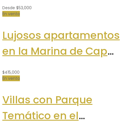
Desde
$53,000
En venta
Lujosos apartamentos
en la Marina de Cap
Cana
$415,000
En venta
Villas con Parque
Temático en el