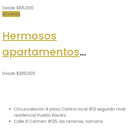
Boulevard Turístico del
Desde
$105,000
Este
En venta
Hermosos
apartamentos
ecológicos en Las
Desde
$289,000
Terrenas. Primera Línea
de Playa
Circunvalación B plaza Catrina local #13 segundo nivel
residencial Pueblo Bávaro.
Calle El Carmen #125, las terrenas, Samaná.