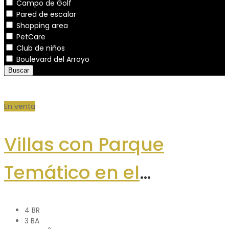
Campo de Golf
Pared de escalar
Shopping area
PetCare
Club de niños
Boulevard del Arroyo
Buscar
En venta
Villas con Parque
Temático en el
Boulevard Turístico del
4 BR
Este
3 BA