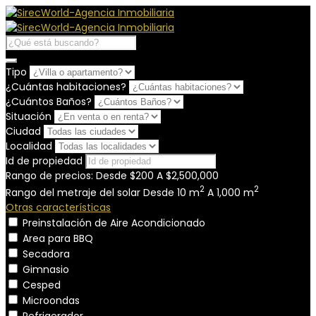
Tipo
¿Cuántas habitaciones?
¿Cuántos Baños?
Situación
Ciudad
Localidad
Id de propiedad
Rango de precios:
Desde
$200
A
$2,500,000
2
2
Rango del metraje del solar
Desde
10
m
A
1,000
m
Otras características
Preinstalación de Aire Acondicionado
Area para BBQ
Secadora
Gimnasio
Cesped
Microondas
Refrigerador